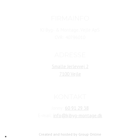
​FIRMAINFO
KJ Byg- & Montage, Vejle ApS
CVR: 40796010
ADRESSE
Smalle Jerlevvej 2
7100 Vejle
KONTAKT
​Jonny:
60 91 29 38
E-mail:
info@kjbyg-montage.dk
Created and hosted by Group Online